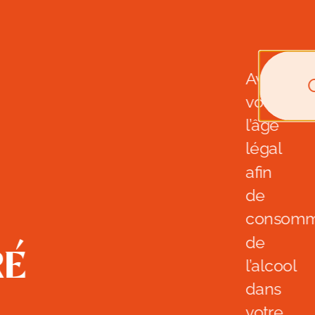
Avez-
vous
l’âge
légal
afin
de
consomm
de
ré
l’alcool
dans
votre