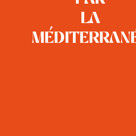
la
méditerran