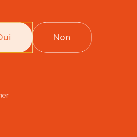
Oui
Non
er